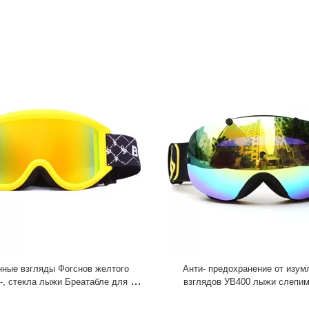
ные взгляды Фогснов желтого
Анти- предохранение от изум
-, стекла лыжи Бреатабле для на
взглядов УВ400 лыжи слепим
открытом воздухе спорт
слишком большим двойным сф
объективом