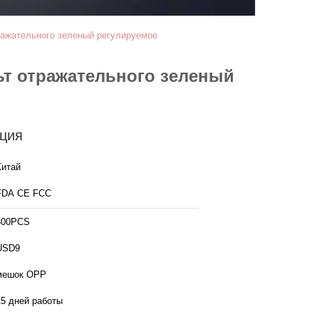
ражательного зеленый регулируемое
ьт отражательного зеленый
ция
Китай
FDA CE FCC
300PCS
USD9
мешок OPP
15 дней работы