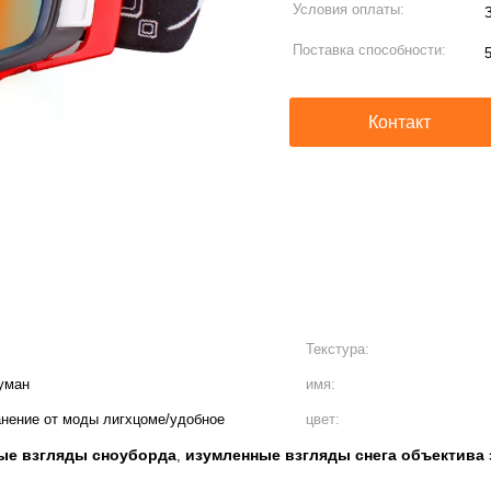
Условия оплаты:
Поставка способности:
Контакт
Текстура:
туман
имя:
анение от моды лигхцоме/удобное
цвет:
ые взгляды сноуборда
изумленные взгляды снега объектива 
,