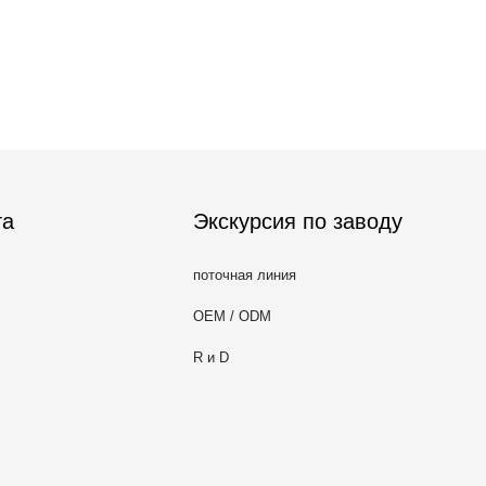
та
Экскурсия по заводу
поточная линия
OEM / ODM
R и D