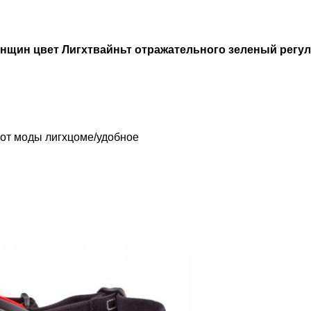
нщин цвет Лигхтвайньт отражательного зеленый регу
 от моды лигхцоме/удобное