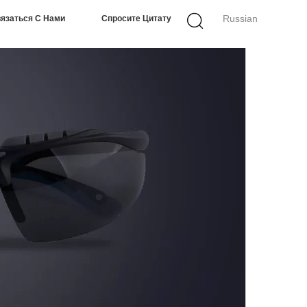
Russian
язаться С Нами
Спросите Цитату