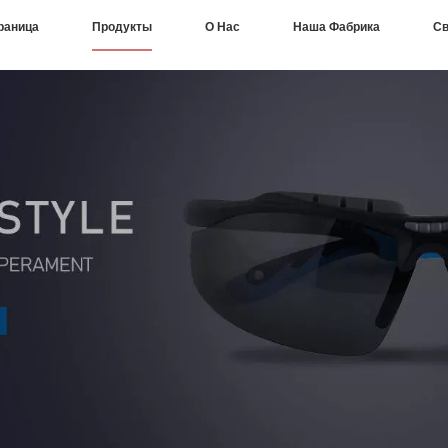
раница
Продукты
О Нас
Наша Фабрика
Св