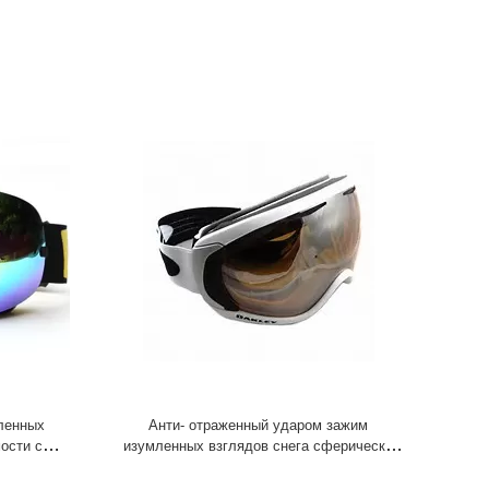
ленных
Анти- отраженный ударом зажим
ости с
изумленных взглядов снега сферически
ерически
форменный двойной красочный