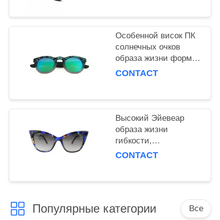
украшение
Особенной висок ПК
солнечных очков
образа жизни формы
покрашенный рамкой
CONTACT
деревянный
материальный
Высокий Эйевеар
образа жизни
гибкости,
представление
CONTACT
стильных солнечных
очков
стабилизированное
химическое
Популярные категории
Все