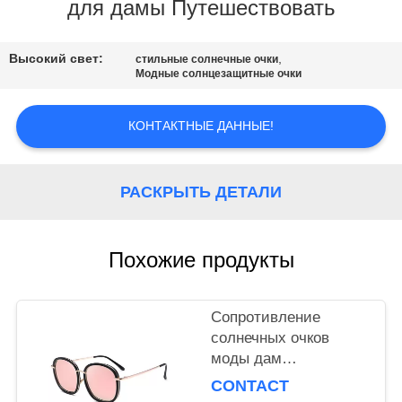
СВЯЗАТЬСЯ
для дамы Путешествовать
С
Высокий свет:
,
НАМИ
стильные солнечные очки
Модные солнцезащитные очки
СПРОСИТЕ
КОНТАКТНЫЕ ДАННЫЕ!
ЦИТАТУ
РАСКРЫТЬ ДЕТАЛИ
КАРТА
САЙТА
Похожие продукты
PRIVACY
Сопротивление
POLICY
солнечных очков
моды дам
высокотемпературное
CONTACT
для путешествовать/