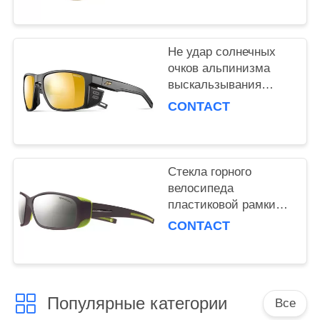
подгонянный
Не удар солнечных
очков альпинизма
выскальзывания
поглощая с гибким
CONTACT
сжатием носа
Стекла горного
велосипеда
пластиковой рамки
стильные, солнечные
CONTACT
очки альпинизма
красочные
Популярные категории
Все