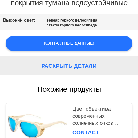
СВЯЗАТЬСЯ
покрытия тумана водоустойчивые
С
Высокий свет:
,
НАМИ
еевеар горного велосипеда
стекла горного велосипеда
СПРОСИТЕ
КОНТАКТНЫЕ ДАННЫЕ!
ЦИТАТУ
РАСКРЫТЬ ДЕТАЛИ
КАРТА
САЙТА
Похожие продукты
PRIVACY
Цвет объектива
POLICY
современных
солнечных очков
альпинизма формы
CONTACT
анти- отражательный