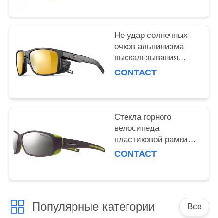
подгонянный
Не удар солнечных
очков альпинизма
выскальзывания
поглощая с гибким
CONTACT
сжатием носа
Стекла горного
велосипеда
пластиковой рамки
стильные, солнечные
CONTACT
очки альпинизма
красочные
Популярные категории
Все