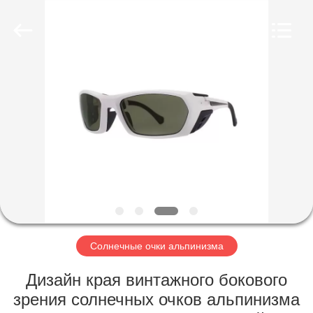
Silk
Road
Enterprise
Management
Services
Co.,LTD.
All
Rights
ГЛАВНАЯ
Reserved.
СТРАНИЦА
ПРОДУКТЫ
О
НАС
НАША
Солнечные очки альпинизма
ФАБРИКА
Дизайн края винтажного бокового
зрения солнечных очков альпинизма