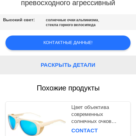
СВЯЗАТЬСЯ
превосходного агрессивный
С
Высокий свет:
,
НАМИ
солнечные очки альпинизма
стекла горного велосипеда
СПРОСИТЕ
КОНТАКТНЫЕ ДАННЫЕ!
ЦИТАТУ
РАСКРЫТЬ ДЕТАЛИ
КАРТА
САЙТА
Похожие продукты
PRIVACY
Цвет объектива
POLICY
современных
солнечных очков
альпинизма формы
CONTACT
анти- отражательный