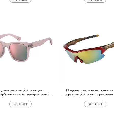
одные дети задействуя цвет
Модные стекла изумленного в
карбоната стекел материальный
спорта, задействуя сопротивлен
различный доступный
солнечных очков высокопро
контакт
контакт