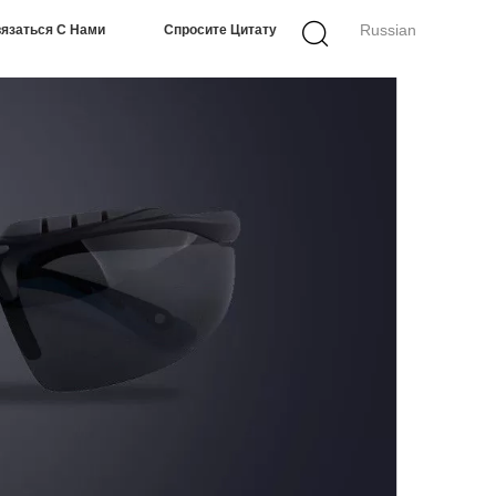
Russian
язаться С Нами
Спросите Цитату