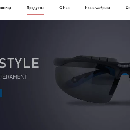
раница
Продукты
О Нас
Наша Фабрика
Св