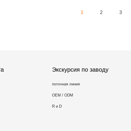
1
2
3
та
Экскурсия по заводу
поточная линия
OEM / ODM
R и D