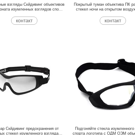
ые взгляды Скйдивинг объективов
Покрытый туман объектива ПК р
оната изумленных взглядов спорта
стекел ночи на открытом возду
арапины задействуя безосколочные
ехать анти-
контакт
контакт
ар Скйдивинг предохранения от
Подгоняйте стекла изумленного
ых стекел изумленного взгляда
спорта логотипа с ОДМ ОЭМ объ