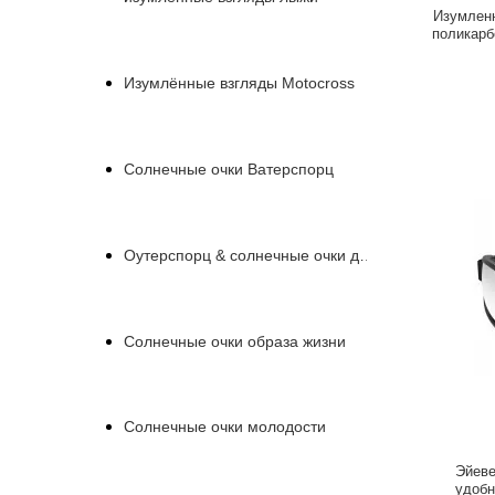
Изумленн
поликарб
анти- ц
Изумлённые взгляды Motocross
Солнечные очки Ватерспорц
Оутерспорц & солнечные очки деятельности
Солнечные очки образа жизни
Солнечные очки молодости
Эйеве
удобн