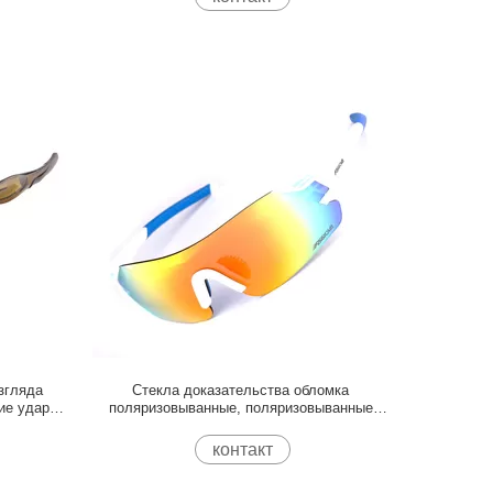
згляда
Стекла доказательства обломка
ие удара
поляризовыванные, поляризовыванные
чное
Эйеглассес для на открытом воздухе
спорта
контакт