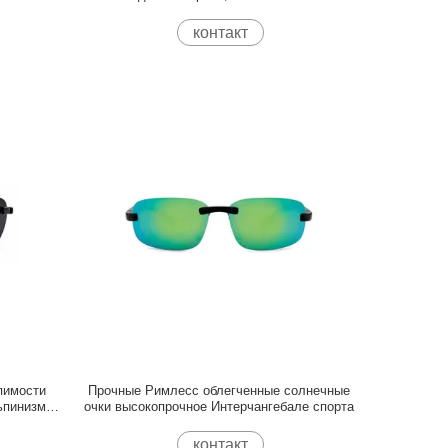
велосипеда рецепта ехать ясно
контакт
пимости
Прочные Римлесс облегченные солнечные
ьпинизма
очки высокопрочное Интерчангебале спорта
контакт