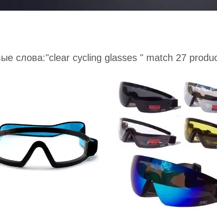
ые слова:
"clear cycling glasses "
match 27 produc