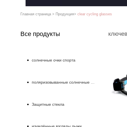
Главная страница
>
Продукция
>
clear cycling glasses
Все продукты
ключев
солнечные очки спорта
поляризовыванные солнечные очки
Защитные стекла
изумлённые взгляды лыжи