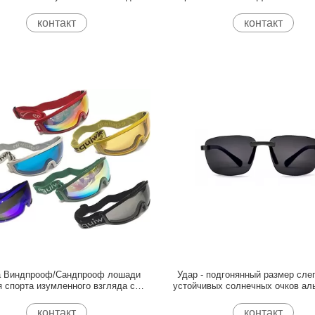
спорта горного велосипеда
приемлемым
УЛЬТРАФИОЛЕТОВЫЙ
контакт
контакт
а Виндпрооф/Сандпрооф лошади
Удар - подгонянный размер сле
 спорта изумленного взгляда с
устойчивых солнечных очков ал
регулируемым ремнем
анти-
контакт
контакт