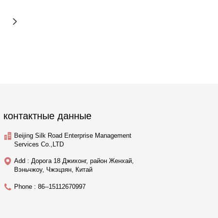
контактные данные
Beijing Silk Road Enterprise Management
Services Co.,LTD
Add : Дорога 18 Джихонг, район Женхай,
Вэньчжоу, Чжэцзян, Китай
Phone : 86--15112670997