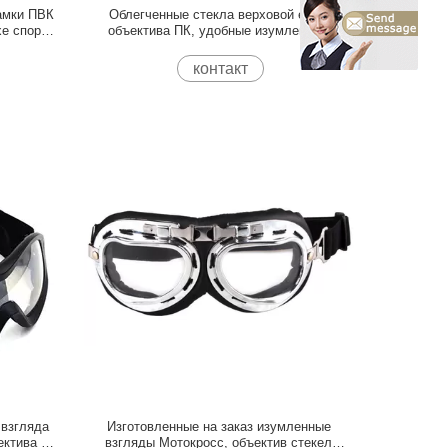
амки ПВК
Облегченные стекла верховой езды
хе спорт
объектива ПК, удобные изумленные
взгляды жокея лошади
контакт
 взгляда
Изготовленные на заказ изумленные
ектива ПК
взгляды Мотокросс, объектив стекел