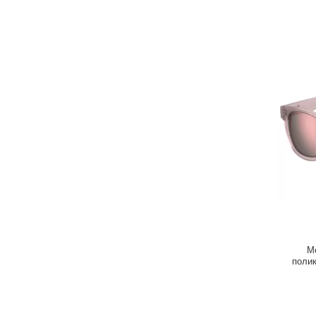
М
поли