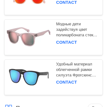
молодости текстуры
CONTACT
множественного
устойчивый
Модные дети
задействуя цвет
поликарбоната стекел
материальный
CONTACT
различный доступный
Удобный материал
облегченной рамки
силуэта Фрогскинс
солнечных очков
CONTACT
молодости