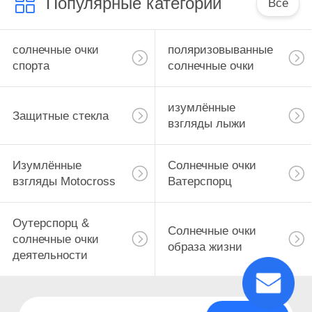
Популярные категории
Все
солнечные очки
поляризовыванные
спорта
солнечные очки
изумлённые
Защитные стекла
взгляды лыжи
Изумлённые
Солнечные очки
взгляды Motocross
Ватерспорц
Оутерспорц &
Солнечные очки
солнечные очки
образа жизни
деятельности