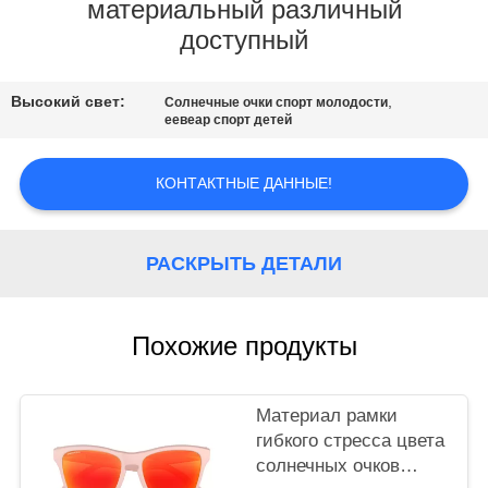
СВЯЗАТЬСЯ
материальный различный
доступный
С
НАМИ
Высокий свет:
,
Солнечные очки спорт молодости
еевеар спорт детей
СПРОСИТЕ
ЦИТАТУ
КОНТАКТНЫЕ ДАННЫЕ!
КАРТА
РАСКРЫТЬ ДЕТАЛИ
САЙТА
Похожие продукты
PRIVACY
POLICY
Материал рамки
гибкого стресса цвета
солнечных очков