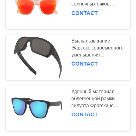
солнечных очков
молодости текстуры
CONTACT
множественного
устойчивый
Выскальзывание
Эарсокс современного
уменьшения
слепимости
CONTACT
предохранения от
солнечных очков
молодости
ультрафиолетового
Удобный материал
анти-/бомбы носа
облегченной рамки
силуэта Фрогскинс
солнечных очков
CONTACT
молодости