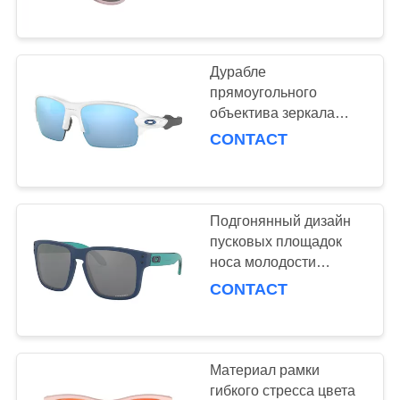
СВЯЗАТЬСЯ
различный доступный
С
НАМИ
Дурабле
прямоугольного
объектива зеркала
СПРОСИТЕ
солнечных очков
CONTACT
ЦИТАТУ
молодости формы
восхитительный
уникальный
КАРТА
Подгонянный дизайн
САЙТА
пусковых площадок
носа молодости
логотипа
PRIVACY
CONTACT
соединиенный
POLICY
солнечными очками
для предохранения от
глаза
Материал рамки
гибкого стресса цвета