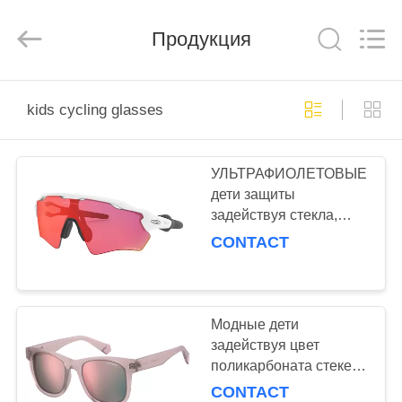
Silk
Road
Enterprise
Management
Продукция
Services
Co.,LTD.
All
Rights
ГЛАВНАЯ
Reserved.
kids cycling glasses
СТРАНИЦА
УЛЬТРАФИОЛЕТОВЫЕ
ПРОДУКТЫ
дети защиты
задействуя стекла,
О
сопротивление удара
CONTACT
Эйевеар спорт детей
НАС
НАША
Модные дети
задействуя цвет
ФАБРИКА
поликарбоната стекел
материальный
CONTACT