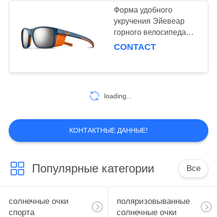
Форма удобного
укручения Эйевеар
горного велосипеда
прочного широкая для
CONTACT
детей
loading...
КОНТАКТНЫЕ ДАННЫЕ!
Популярные категории
Все
солнечные очки
поляризовыванные
спорта
солнечные очки